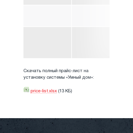
✓ 
му
(м
✓ 
с
во
уд
по
Скачать полный прайс-лист на
установку системы «Умный дом»:
price-list.xlsx
(13 КБ)