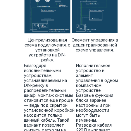
Централизованная
Элемент управления в
схема подключения, с
децентрализованной
установкой
схеме управления.
устройств на DIN-
рейку.
Благодаря
Исполнительное
исполнительными
устройство и
устройствам,
элемент
устанавливаемым на
управления в одном
DIN-рейку в
компактном
распределительный
устройстве.
шкаф, монтаж системы
Базовые функции
становится еще проще
блока заранее
— ведь под скрытой
настроены и при
установочной коробкой
необходимости
находится только
могут быть
шинный кабель. Такой
изменены.
вариант позволяет
Разводка кабеля
снизить расходы на
220 В выполняет