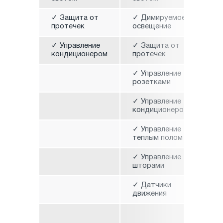
✓ Защита от
✓ Димируемое
✓ 
протечек
освещение
ос
✓ Управление
✓ Защита от
✓ 
кондиционером
протечек
пр
✓ Управление
✓ 
розетками
ро
✓ Управление
✓ 
кондиционером
ко
✓ Управление
✓ 
теплым полом
те
✓ Управление
✓ 
шторами
от
✓ Датчики
✓ 
движения
шт
✓ 
дв