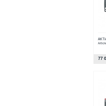
АКТ
Articl
77 0