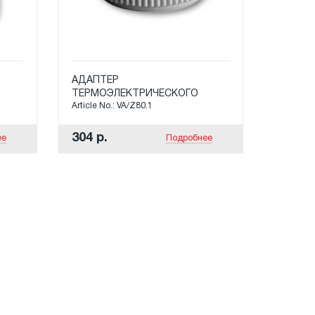
АДАПТЕР
ТЕРМОЭЛЕКТРИЧЕСКОГО
Article No.: VA/Z80.1
ПРИВОДА (M 30 X 1,5) ДЛЯ
HEIMEIER, HERB, ONDA, SCHL?
SSER (НАЧИНАЯ С 93),
304 р.
ее
Подробнее
ОVENTROP