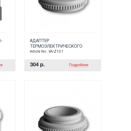
6-
АДАПТЕР
ТЕРМОЭЛЕКТРИЧЕСКОГО
Article No.: VA/Z10.1
ПРИВОДА (М 30 Х 1,5) ДЛЯ
DUMSER, CHRONATHERM,
VESTCAL, КАМО.
304 р.
ее
Подробнее