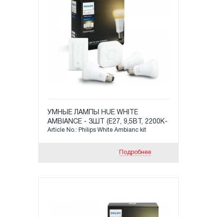
УМНЫЕ ЛАМПЫ HUE WHITE
AMBIANCE - 3ШТ (Е27, 9,5ВТ, 2200K-
Article No.: Philips White Ambianc kit
6500K, 806LM) + HUE BRIDGE PHILIPS
+ ПУЛЬТ
Подробнее