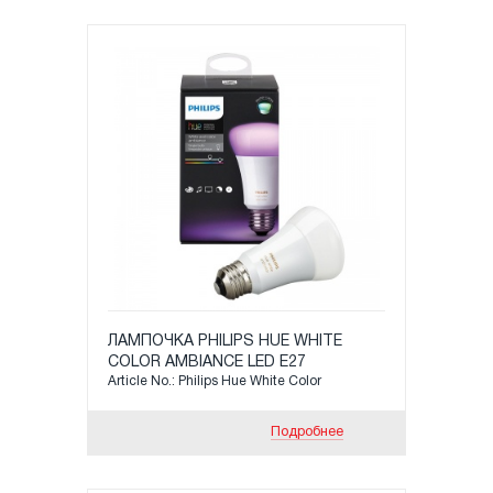
ЛАМПОЧКА PHILIPS HUE WHITE
COLOR AMBIANCE LED Е27
Article No.: Philips Hue White Color
2200К-6500K , МОЩНОСТЬ: 9,5 ВТ,
806LM
Подробнее