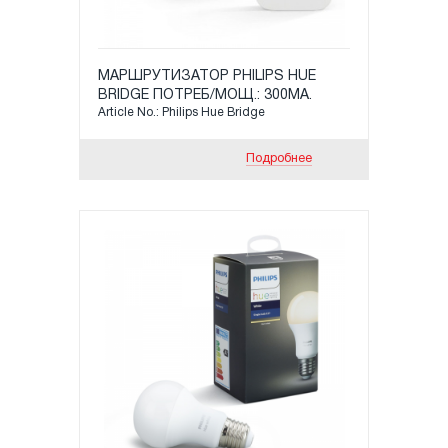
МАРШРУТИЗАТОР PHILIPS HUE
BRIDGE ПОТРЕБ/МОЩ.: 300МА.
Article No.: Philips Hue Bridge
ДИАПАЗОН XАСТОТ: 2 400-2
483МГЦ, 88Х88Х26ММ
Подробнее