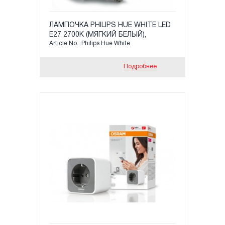
ЛАМПОЧКА PHILIPS HUE WHITE LED
Е27 2700К (МЯГКИЙ БЕЛЫЙ),
Article No.: Philips Hue White
МОЩНОСТЬ: 9,5 ВТ, УГОЛ ЛУЧА 38°,
9Х14Х7СМ
Подробнее