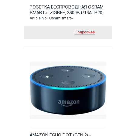
РОЗЕТКА БЕСПРОВОДНАЯ OSRAM
SMART+, ZIGBEE, 3600ВТ/16А, IP20,
Article No.: Osram smart+
В60ХШ60ХД84ММ БЕЛАЯ
Подробнее
AMAZON ECHO DOT (GEN 2) -