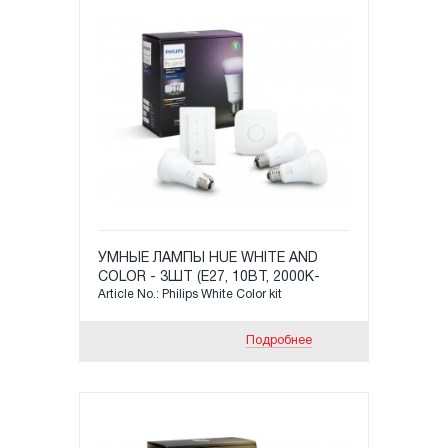
УМНЫЕ ЛАМПЫ HUE WHITE AND
COLOR - 3ШТ (Е27, 10ВТ, 2000K-
Article No.: Philips White Color kit
6500K, 806LM) + HUE BRIDGE PHILIPS
+ ПУЛЬТ
Подробнее