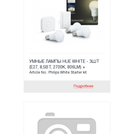
УМНЫЕ ЛАМПЫ HUE WHITE - 3ШТ
(Е27, 8,5ВТ, 2700K, 806LM) +
Article No.: Philips White Starter kit
МАРШРУТИЗАТОР HUE BRIDGE
PHILIPS + ПУЛЬТ
Подробнее