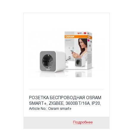
РОЗЕТКА БЕСПРОВОДНАЯ OSRAM
SMART+, ZIGBEE, 3600ВТ/16А, IP20,
Article No.: Osram smart+
В60ХШ60ХД84ММ БЕЛАЯ
Подробнее