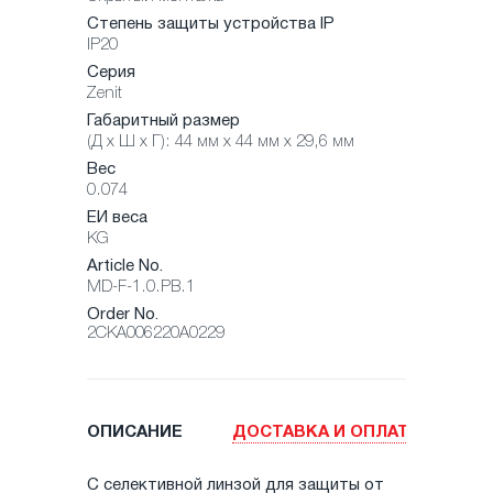
Степень защиты устройства IP
IP20
Серия
Zenit
Габаритный размер
(Д х Ш х Г): 44 мм x 44 мм x 29,6 мм
Вес
0.074
ЕИ веса
KG
Article No.
MD-F-1.0.PB.1
Order No.
2CKA006220A0229
ОПИСАНИЕ
ДОСТАВКА И ОПЛАТА
С селективной линзой для защиты от