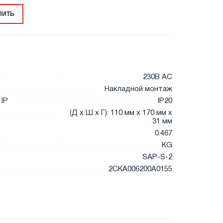
ПИТЬ
230В AC
Накладной монтаж
IP
IP20
(Д х Ш х Г): 110 мм x 170 мм x
31 мм
0.467
KG
SAP-S-2
2CKA006200A0155